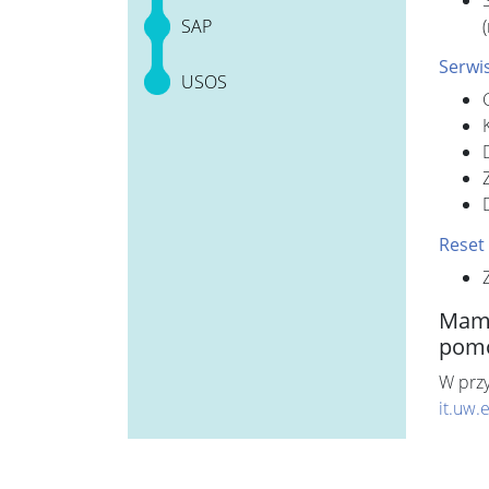
SAP
Serwis
USOS
Reset 
Mam 
pom
W prz
it.uw.