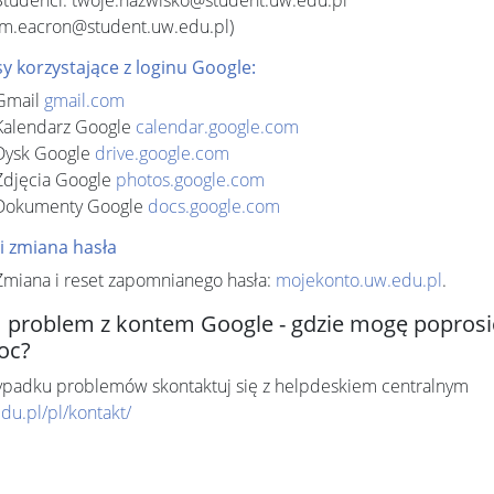
Studenci: twoje.nazwisko@student.uw.edu.pl
(m.eacron@student.uw.edu.pl)
y korzystające z loginu Google:
Gmail
gmail.com
Kalendarz Google
calendar.google.com
Dysk Google
drive.google.com
Zdjęcia Google
photos.google.com
Dokumenty Google
docs.google.com
i zmiana hasła
Zmiana i reset zapomnianego hasła:
mojekonto.uw.edu.pl
.
problem z kontem Google - gdzie mogę poprosi
oc?
ypadku problemów skontaktuj się z helpdeskiem centralnym
edu.pl/pl/kontakt/