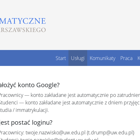
Start
Usługi
Komunikaty
Praca
K
założyć konto Google?
Pracownicy — konto zakładane jest automatycznie po zatrudnien
Studenci — konto zakładane jest automatycznie z dniem przyjęc
studia / immatrykulacji.
jest postać loginu?
Pracownicy: twoje.nazwisko@uw.edu.pl (t.drump@uw.edu.pl)