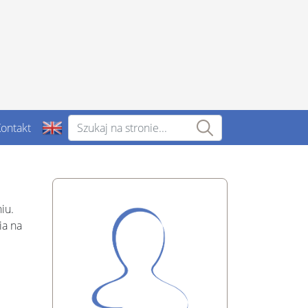
ontakt
iu.
ia na