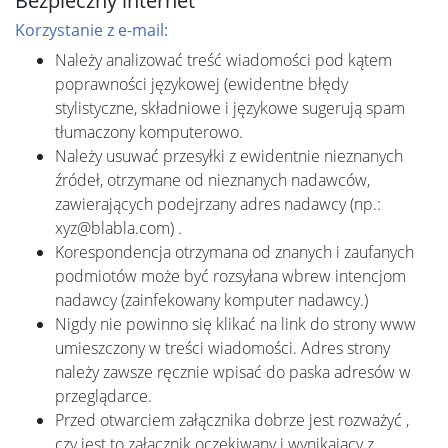
Bezpieczny internet
Korzystanie z e-mail:
Należy analizować treść wiadomości pod kątem
poprawności językowej (ewidentne błędy
stylistyczne, składniowe i językowe sugerują spam
tłumaczony komputerowo.
Należy usuwać przesyłki z ewidentnie nieznanych
źródeł, otrzymane od nieznanych nadawców,
zawierających podejrzany adres nadawcy (np.:
xyz@blabla.com) .
Korespondencja otrzymana od znanych i zaufanych
podmiotów może być rozsyłana wbrew intencjom
nadawcy (zainfekowany komputer nadawcy.)
Nigdy nie powinno się klikać na link do strony www
umieszczony w treści wiadomości. Adres strony
należy zawsze ręcznie wpisać do paska adresów w
przeglądarce.
Przed otwarciem załącznika dobrze jest rozważyć ,
czy jest to załącznik oczekiwany i wynikający z